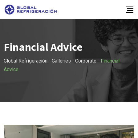
Skip
to
content
Financial Advice
Global Refrigeración
-
Galleries
-
Corporate
-
Financial
Advice