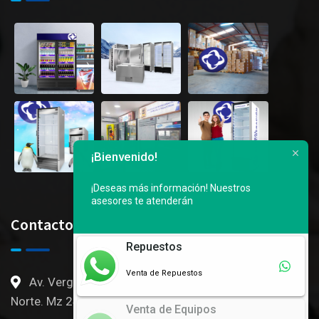
¡Bienvenido!
¡Deseas más información!
Nuestros
asesores te atenderán
Contactos
Repuestos
Venta de Repuestos
Av. Vergeles, 3er callejon Ingresado por Mall del
Norte. Mz 246 S3 al 6 - Gye, Ec
Venta de Equipos