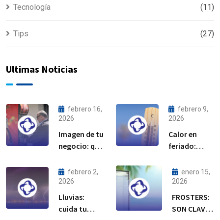
Tecnología
(11)
Tips
(27)
Ultimas Noticias
febrero 16,
febrero 9,
2026
2026
Imagen de tu
Calor en
negocio: qué
feriado:
dicen tus
cuida tu
equipos de
equipo de
febrero 2,
enero 15,
refrigeración
refrigeración
2026
2026
Lluvias:
FROSTERS:
cuida tu
SON CLAVE