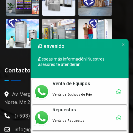
¡Bienvenido!
¡Deseas más información!
Nuestros
asesores te atenderán
Contactos
Venta de Equipos
Av. Vergeles, 3er callejon Ingresado por Mall del
Venta de Equipos de Frío
Norte. Mz 246 S3 al 6 - Gye, Ec
Repuestos
(+593) 096 054 0968
Venta de Repuestos
info@g-refrigeracion.com