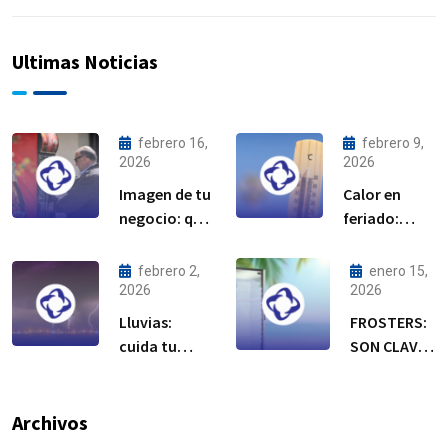
Ultimas Noticias
febrero 16,
febrero 9,
2026
2026
Imagen de tu
Calor en
negocio: qué
feriado:
dicen tus
cuida tu
equipos de
equipo de
febrero 2,
enero 15,
refrigeración
refrigeración
2026
2026
Lluvias:
FROSTERS:
cuida tu
SON CLAVE
equipo de
EN
refrigeración
TEMPORADA
DE CALOR
Archivos