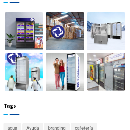
Tags
agua
Ayuda
branding
cafetería