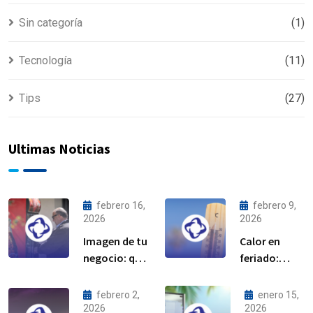
Sin categoría
(1)
Tecnología
(11)
Tips
(27)
Ultimas Noticias
febrero 16,
febrero 9,
2026
2026
Imagen de tu
Calor en
negocio: qué
feriado:
dicen tus
cuida tu
equipos de
equipo de
febrero 2,
enero 15,
refrigeración
refrigeración
2026
2026