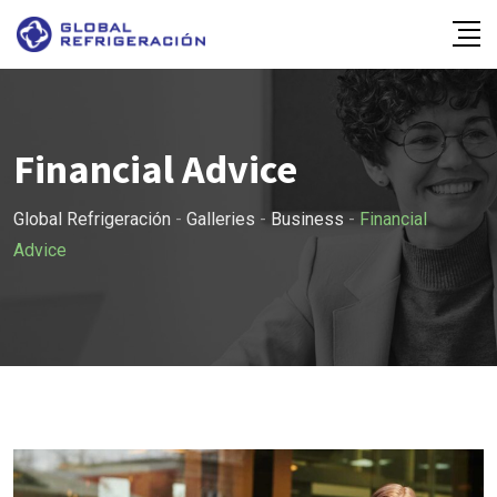
Skip
to
content
Financial Advice
Global Refrigeración
-
Galleries
-
Business
-
Financial
Advice