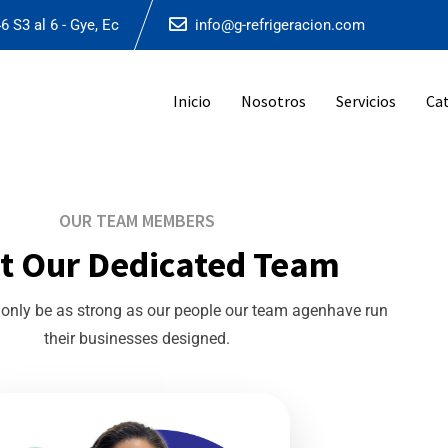
6 S3 al 6 - Gye, Ec
info@g-refrigeracion.com
Inicio
Nosotros
Servicios
Ca
OUR TEAM MEMBERS
t Our Dedicated Team
only be as strong as our people our team agenhave run
their businesses designed.