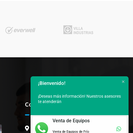
¡Bienvenido!
¡Deseas más información!
Nuestros asesores
te atenderán
Contactos
Venta de Equipos
Av. Vergeles, 3er callejon
Venta de Equipos de Frío