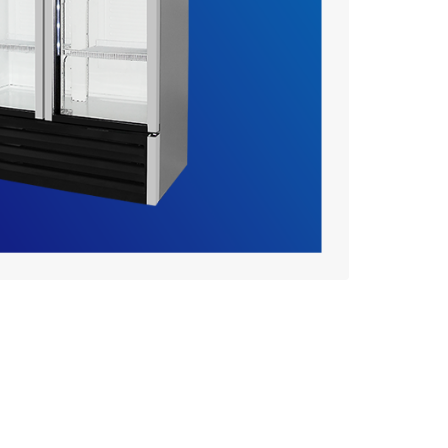
X-43
$
2.840,00