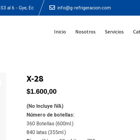
S3 al 6 - Gye, Ec
info@g-refrigeracion.com
Inicio
Nosotros
Servicios
Ca
X-28
$
1.600,00
(No Incluye IVA)
Número de botellas:
360 Botellas (600ml.)
840 latas (355ml.)