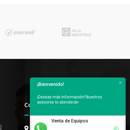
¡Bienvenido!
¡Deseas más información!
Nuestros
asesores te atenderán
Contactos
Venta de Equipos
Av. Vergeles, 3er callejon