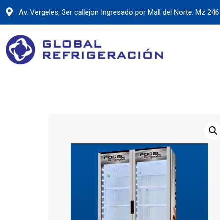
Skip
Av. Vergeles, 3er callejon Ingresado por Mall del Norte. Mz 246 
to
content