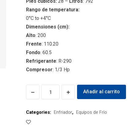
Pies cúbicos:
28 –
Litros
: 792
Rango de temperatura:
0°C to +4°C
Dimensiones (cm):
Alto
: 200
Frente
: 110.20
Fondo
: 60.5
Refrigerante
: R-290
Compresor
: 1/3 Hp
X-
Añadir al carrito
28
quantity
Categories:
Enfriador
,
Equipos de Frío