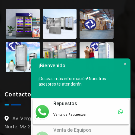
¡Bienvenido!
¡Deseas más información!
Nuestros
asesores te atenderán
Contactos
Repuestos
Venta de Repuestos
Av. Vergeles, 3er callejon Ingresado por Mall del
Norte. Mz 246 S3 al 6 - Gye, Ec
Venta de Equipos