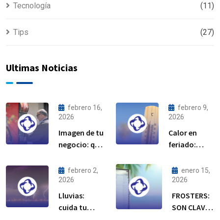
Tecnología
(11)
Tips
(27)
Ultimas Noticias
febrero 16,
febrero 9,
2026
2026
Imagen de tu
Calor en
negocio: qué
feriado:
dicen tus
cuida tu
equipos de
equipo de
febrero 2,
enero 15,
refrigeración
refrigeración
2026
2026
Lluvias:
FROSTERS:
cuida tu
SON CLAVE
equipo de
EN