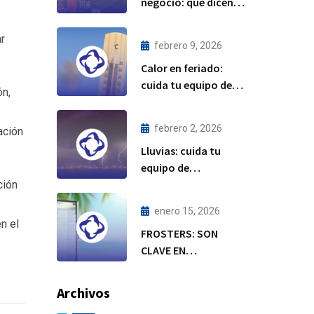
negocio: qué dicen
tus equipos de
refrigeración
r
febrero 9, 2026
Calor en feriado:
cuida tu equipo de
ón,
refrigeración
febrero 2, 2026
ación
Lluvias: cuida tu
equipo de
refrigeración
ción
enero 15, 2026
n el
FROSTERS: SON
CLAVE EN
TEMPORADA DE
CALOR
Archivos