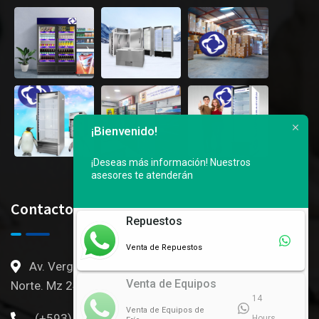
¡Bienvenido!
¡Deseas más información!
Nuestros
asesores te atenderán
Contactos
Repuestos
Venta de Repuestos
Av. Vergeles, 3er callejon Ingresado por Mall del
Venta de Equipos
Norte. Mz 246 S3 al 6 - Gye, Ec
14
Venta de Equipos de
(+593) 096 054 0968
Hours