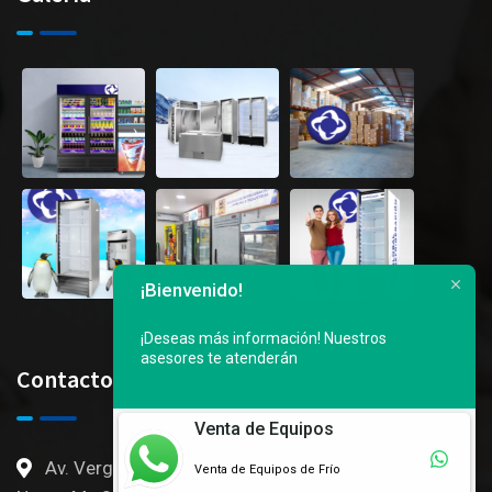
¡Bienvenido!
¡Deseas más información!
Nuestros
asesores te atenderán
Contactos
Venta de Equipos
Av. Vergeles, 3er callejon Ingresado por Mall del
Venta de Equipos de Frío