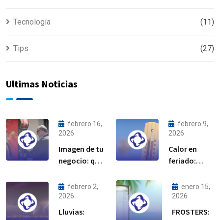
Tecnología
(11)
Tips
(27)
Ultimas Noticias
febrero 16,
febrero 9,
2026
2026
Imagen de tu
Calor en
negocio: qué
feriado:
dicen tus
cuida tu
equipos de
equipo de
febrero 2,
enero 15,
refrigeración
refrigeración
2026
2026
Lluvias:
FROSTERS: