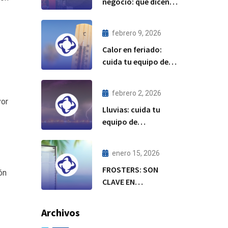
negocio: qué dicen
tus equipos de
refrigeración
febrero 9, 2026
Calor en feriado:
cuida tu equipo de
refrigeración
febrero 2, 2026
yor
Lluvias: cuida tu
equipo de
refrigeración
enero 15, 2026
FROSTERS: SON
ón
CLAVE EN
TEMPORADA DE
CALOR
Archivos