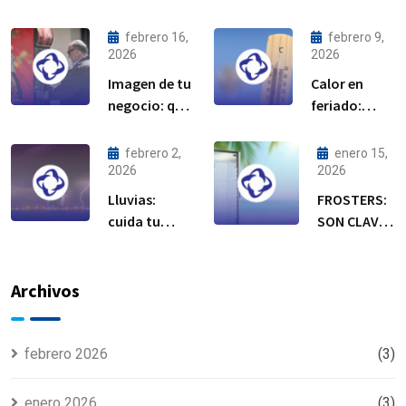
febrero 16,
febrero 9,
2026
2026
Imagen de tu
Calor en
negocio: qué
feriado:
dicen tus
cuida tu
equipos de
equipo de
febrero 2,
enero 15,
refrigeración
refrigeración
2026
2026
Lluvias:
FROSTERS:
cuida tu
SON CLAVE
equipo de
EN
refrigeración
TEMPORADA
DE CALOR
Archivos
febrero 2026
(3)
enero 2026
(3)