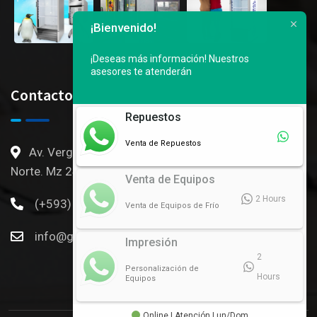
¡Bienvenido!
¡Deseas más información!
Nuestros
asesores te atenderán
Contactos
Repuestos
Venta de Repuestos
Av. Vergeles, 3er callejon Ingresado por Mall del
Norte. Mz 246 S3 al 6 - Gye, Ec
Venta de Equipos
2 Hours
(+593) 096 054 0968
Venta de Equipos de Frío
info@g-refrigeracion.com
Impresión
2
Personalización de
Hours
Equipos
Online | Atención Lun/Dom